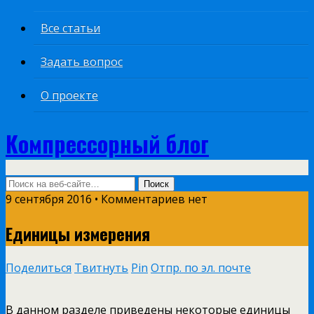
Все статьи
Задать вопрос
О проекте
Компрессорный блог
9 сентября 2016 • Комментариев нет
Единицы измерения
Поделиться
Твитнуть
Pin
Отпр. по эл. почте
В данном разделе приведены некоторые единицы