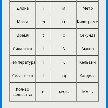
Длина
l
м
Метр
Масса
m
кг
Килограмм
Время
t
c
Секунда
Сила тока
I
А
Ампер
Температура
T
K
Кельвин
Сила света
l
кд
Кандела
Кол-во
n
моль
Моль
вещества