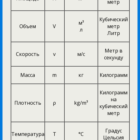
метр
Кубический
м³
Объем
V
метр
л
Литр
Метр в
Скорость
v
м/c
секунду
Масса
m
кг
Килограмм
Килограмм
на
Плотность
ρ
kg/m³
кубический
метр
Градус
Температура
T
°C
Цельсия